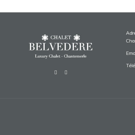
Adr
Cha
Emai
Tél