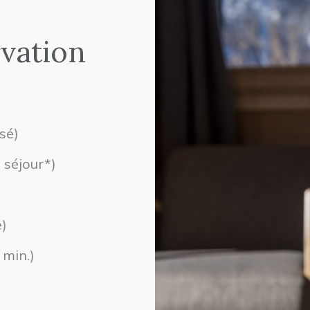
rvation
sé)
 séjour*)
e)
 min.)